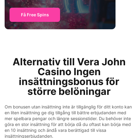
Få Free Spins
Alternativ till Vera John
Casino Ingen
insättningsbonus för
större belöningar
Om bonusen utan insättning inte är tillgänglig för ditt konto kan
en liten insättning ge dig tillgång till bättre erbjudanden med
mer spelbara pengar och längre sessionstider. Du behöver inte
göra en stor insättning för att börja då du oftast kan börja med
en 10 insättning och ändå vara berättigad till vissa
insättningserbjudanden.