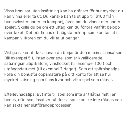
Vissa bonusar utan insättning kan ha gränser för hur mycket du
kan vinna eller ta ut. Du kanske kan ta ut upp till $100 från
bonusvinster under en kampanj, även om du vinner mer under
spelet. Skulle du be om ett uttag kan du förlora valfritt belopp
över taket. Det bör finnas ett högsta belopp som kan tas ut i
kampanjvillkoren om du vill ta ut pengar.
Viktiga saker att kolla innan du börjar är den maximala insatsen
(till exempel 5 ), listan över spel som är kvalificerade,
satsningsmultiplikatorn, vinstlocket (till exempel 100 ) och
utgångsdatumet (till exempel 7 dagar). Som ett spårningstips,
kolla din bonusförloppsmätare på ditt konto för att se hur
mycket satsning som finns kvar och vilka spel som räknas.
Efterlevnadstips: Byt inte till spel som inte är tillåtna mitt i en
bonus, eftersom insatser på dessa spel kanske inte räknas och
kan sakta ner slutförandeprocessen.