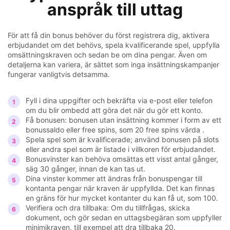
anspråk till uttag
För att få din bonus behöver du först registrera dig, aktivera
erbjudandet om det behövs, spela kvalificerande spel, uppfylla
omsättningskraven och sedan be om dina pengar. Även om
detaljerna kan variera, är sättet som inga insättningskampanjer
fungerar vanligtvis detsamma.
Fyll i dina uppgifter och bekräfta via e-post eller telefon
om du blir ombedd att göra det när du gör ett konto.
Få bonusen: bonusen utan insättning kommer i form av ett
bonussaldo eller free spins, som 20 free spins värda .
Spela spel som är kvalificerade; använd bonusen på slots
eller andra spel som är listade i villkoren för erbjudandet.
Bonusvinster kan behöva omsättas ett visst antal gånger,
säg 30 gånger, innan de kan tas ut.
Dina vinster kommer att ändras från bonuspengar till
kontanta pengar när kraven är uppfyllda. Det kan finnas
en gräns för hur mycket kontanter du kan få ut, som 100.
Verifiera och dra tillbaka: Om du tillfrågas, skicka
dokument, och gör sedan en uttagsbegäran som uppfyller
minimikraven, till exempel att dra tillbaka 20.