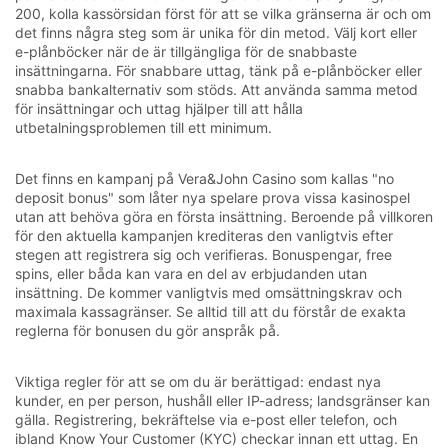
200, kolla kassörsidan först för att se vilka gränserna är och om
det finns några steg som är unika för din metod. Välj kort eller
e-plånböcker när de är tillgängliga för de snabbaste
insättningarna. För snabbare uttag, tänk på e-plånböcker eller
snabba bankalternativ som stöds. Att använda samma metod
för insättningar och uttag hjälper till att hålla
utbetalningsproblemen till ett minimum.
Det finns en kampanj på Vera&John Casino som kallas "no
deposit bonus" som låter nya spelare prova vissa kasinospel
utan att behöva göra en första insättning. Beroende på villkoren
för den aktuella kampanjen krediteras den vanligtvis efter
stegen att registrera sig och verifieras. Bonuspengar, free
spins, eller båda kan vara en del av erbjudanden utan
insättning. De kommer vanligtvis med omsättningskrav och
maximala kassagränser. Se alltid till att du förstår de exakta
reglerna för bonusen du gör anspråk på.
Viktiga regler för att se om du är berättigad: endast nya
kunder, en per person, hushåll eller IP-adress; landsgränser kan
gälla. Registrering, bekräftelse via e-post eller telefon, och
ibland Know Your Customer (KYC) checkar innan ett uttag. En