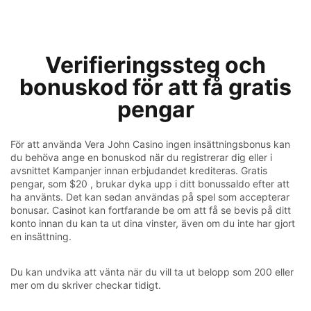
Verifieringssteg och
bonuskod för att få gratis
pengar
För att använda Vera John Casino ingen insättningsbonus kan
du behöva ange en bonuskod när du registrerar dig eller i
avsnittet Kampanjer innan erbjudandet krediteras. Gratis
pengar, som $20 , brukar dyka upp i ditt bonussaldo efter att
ha använts. Det kan sedan användas på spel som accepterar
bonusar. Casinot kan fortfarande be om att få se bevis på ditt
konto innan du kan ta ut dina vinster, även om du inte har gjort
en insättning.
Du kan undvika att vänta när du vill ta ut belopp som 200 eller
mer om du skriver checkar tidigt.