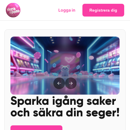
Logga in
Registrera dig
Sparka igång saker
och säkra din seger!