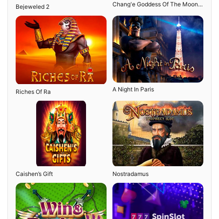
Chang'e Goddess Of The Moon (Genesis)
Bejeweled 2
A Night In Paris
Riches Of Ra
Wild Gambler Arctic Adventure
Nostradamus