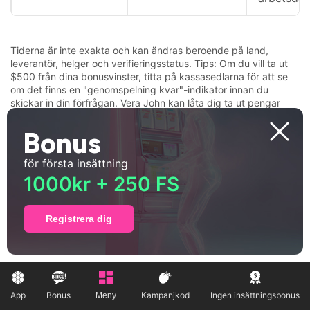
Tiderna är inte exakta och kan ändras beroende på land,
leverantör, helger och verifieringsstatus. Tips: Om du vill ta ut
$500 från dina bonusvinster, titta på kassasedlarna för att se
om det finns en "genomspelning kvar"-indikator innan du
skickar in din förfrågan. Vera John kan låta dig ta ut pengar
gratis med många metoder, men avgifter kan tillkomma om du
använder en annan betalningsmetod, ber om ett uttag mer än
Bonus
en gång på kort tid eller har en betalningsleverantör som tar ut
avgifter. Innan du tar ut 100 eller 1 000 , bör du alltid kolla med
för första insättning
kassörskan för att försäkra dig om att du vet den exakta
1000kr + 250 FS
kostnaden. Metoden påverkar också minimi- och
maximigränserna. Beroende på statusen för ditt konto och de
alternativ som finns i , kan en e-plånbok vara bäst för att göra
Registrera dig
små, regelbundna uttag från 100 , medan en banköverföring
kan vara bättre för större belopp som 2 000 på en gång.
Betalningsalternativ: Kassören visar dig endast
betalningsalternativ som är tillgängliga för ditt konto och din
plats. Naturligtvis kan du förvänta dig en blandning av kort,
App
Bonus
Kampanjkod
Ingen insättningsbonus
Meny
banköverföringar, och välkända e-plånböcker. Du bör använda