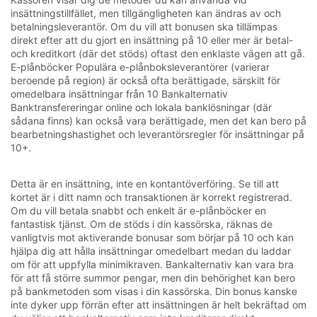
insättningstillfället, men tillgängligheten kan ändras av och
betalningsleverantör. Om du vill att bonusen ska tillämpas
direkt efter att du gjort en insättning på 10 eller mer är betal-
och kreditkort (där det stöds) oftast den enklaste vägen att gå.
E-plånböcker Populära e-plånboksleverantörer (varierar
beroende på region) är också ofta berättigade, särskilt för
omedelbara insättningar från 10 Bankalternativ
Banktransfereringar online och lokala banklösningar (där
sådana finns) kan också vara berättigade, men det kan bero på
bearbetningshastighet och leverantörsregler för insättningar på
10+.
Detta är en insättning, inte en kontantöverföring. Se till att
kortet är i ditt namn och transaktionen är korrekt registrerad.
Om du vill betala snabbt och enkelt är e-plånböcker en
fantastisk tjänst. Om de stöds i din kassörska, räknas de
vanligtvis mot aktiverande bonusar som börjar på 10 och kan
hjälpa dig att hålla insättningar omedelbart medan du laddar
om för att uppfylla minimikraven. Bankalternativ kan vara bra
för att få större summor pengar, men din behörighet kan bero
på bankmetoden som visas i din kassörska. Din bonus kanske
inte dyker upp förrän efter att insättningen är helt bekräftad om