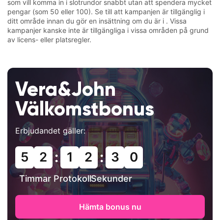
som vill komma in i slotrundor snabbt utan att spendera mycket
pengar (som 50 eller 100). Se till att kampanjen är tillgänglig i
ditt område innan du gör en insättning om du är i . Vissa
kampanjer kanske inte är tillgängliga i vissa områden på grund
av licens- eller platsregler.
Vera&John
Välkomstbonus
Erbjudandet gäller:
:
:
5
2
1
2
2
8
Timmar
Protokoll
Sekunder
Hämta bonus nu