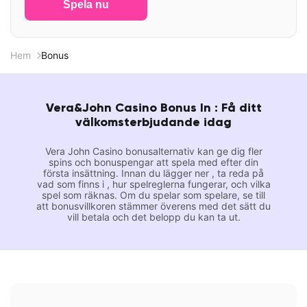
Spela nu
Hem
Bonus
Vera&John Casino Bonus In : Få ditt
välkomsterbjudande idag
Vera John Casino bonusalternativ kan ge dig fler
spins och bonuspengar att spela med efter din
första insättning. Innan du lägger ner , ta reda på
vad som finns i , hur spelreglerna fungerar, och vilka
spel som räknas. Om du spelar som spelare, se till
att bonusvillkoren stämmer överens med det sätt du
vill betala och det belopp du kan ta ut.