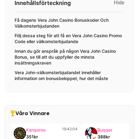
Innehållsförteckning
Hide
Få dagens Vera John Casino Bonuskoder Och
Välkomsterbjudanden
Följ dessa steg för att få en Vera John Casino Promo
Code eller välkomsterbjudande
Innan du gör anspråk på någon Vera John Casino
Bonus, se till att du uppfyller de minsta
insättningskraven
Vera John-välkomsterbjudandet innehåller
information om bonusbeloppet, hur det måste
omsättas och hur länge det varar
Att infoga en Vera John kupongkod är enkelt, men
det är viktigt att vara försiktig med när och var du
skriver in den
Våra Vinnare
De vanligaste Promo Code misstag och hur man fixar
dem
19:42:04
19
Kangoroo
Bugger
Registrera dig som ny spelare på Vera John: Skapa
ett konto och lära känna dina kundcheckar (kyc)
351kr
388kr