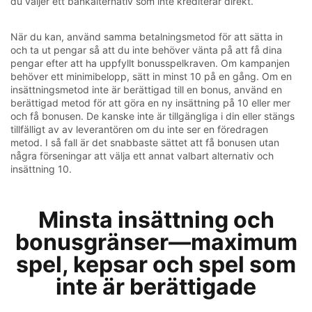
du väljer ett bankalternativ som inte krediterar direkt.
När du kan, använd samma betalningsmetod för att sätta in
och ta ut pengar så att du inte behöver vänta på att få dina
pengar efter att ha uppfyllt bonusspelkraven. Om kampanjen
behöver ett minimibelopp, sätt in minst 10 på en gång. Om en
insättningsmetod inte är berättigad till en bonus, använd en
berättigad metod för att göra en ny insättning på 10 eller mer
och få bonusen. De kanske inte är tillgängliga i din eller stängs
tillfälligt av av leverantören om du inte ser en föredragen
metod. I så fall är det snabbaste sättet att få bonusen utan
några förseningar att välja ett annat valbart alternativ och
insättning 10.
Minsta insättning och
bonusgränser—maximum
spel, kepsar och spel som
inte är berättigade