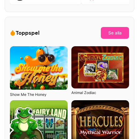
Hur man skapar ett konto och registrerar sig för det
Vera Johns Kyc (känn din kund) checkar
Insättningsalternativ som kan användas för att
Toppspel
aktivera bonusar inkluderar kreditkort, e-plånböcker
Se alla
och banköverföringar
Minsta insättning och bonusgränser—maximum spel,
kepsar och spel som inte är berättigade
Uttag Från Vera John: Handläggningstider, Avgifter,
Och Sätt Att Få Dina Pengar Tillbaka
Animal Zodiac
Show Me The Honey