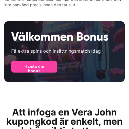
inte oanvänd precis innan den tar slut.
Välkommen Bonus
Få extra spins och insättningsmatch idag
Hämta din
bonus
Att infoga en Vera John
kupongkod är enkelt, men