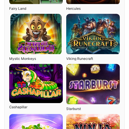
Fairy Land
Hercules
3 Kingdoms Battle Of Red Cliffs
Viking Runecraft
Cashapillar
Starburst