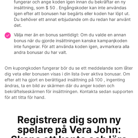
fungerar och ange koden igen innan du bekräftar en ny
insättning, som $ 50 . Engångskoder kan inte användas
igen efter att bonusen har begärts eller koden har löpt ut.
Du behöver ett annat erbjudande om du redan har använt
det.
Välja mer än en bonus samtidigt: Om du valde en annan
bonus när du gjorde insättningen kanske kampanjkoden
inte fungerar. För att använda koden igen, avmarkera alla
andra bonusar du har valt.
Om kupongkoden fungerar bör du se ett meddelande som låter
dig veta eller bonusen visas i din lista över aktiva bonusar. Om
efter att ha gjort en berättigad insättning på 100 , ingenting
ändras, ta en bild av skärmen där du anger koden och
bekräftelseskärmen för insättningen. Kontakta sedan supporten
för att titta för hand.
Registrera dig som ny
spelare på Vera John: