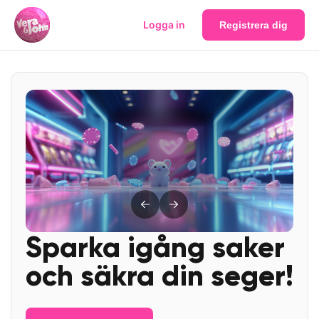
Logga in
Registrera dig
Sparka igång saker
och säkra din seger!