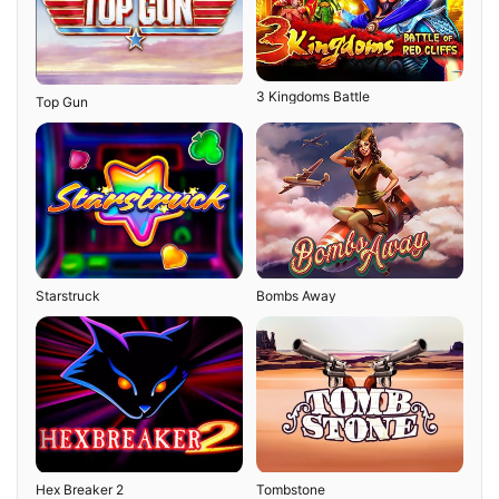
3 Kingdoms Battle
Top Gun
Starstruck
Bombs Away
Hex Breaker 2
Tombstone