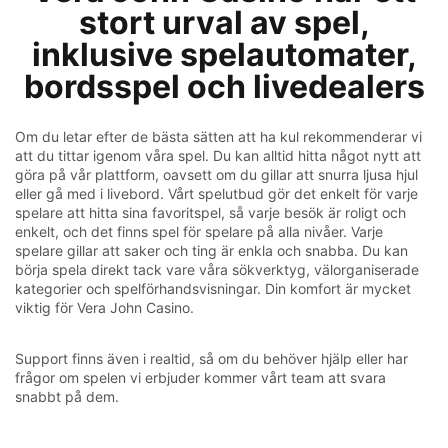
stort urval av spel,
inklusive spelautomater,
bordsspel och livedealers
Om du letar efter de bästa sätten att ha kul rekommenderar vi
att du tittar igenom våra spel. Du kan alltid hitta något nytt att
göra på vår plattform, oavsett om du gillar att snurra ljusa hjul
eller gå med i livebord. Vårt spelutbud gör det enkelt för varje
spelare att hitta sina favoritspel, så varje besök är roligt och
enkelt, och det finns spel för spelare på alla nivåer. Varje
spelare gillar att saker och ting är enkla och snabba. Du kan
börja spela direkt tack vare våra sökverktyg, välorganiserade
kategorier och spelförhandsvisningar. Din komfort är mycket
viktig för Vera John Casino.
Support finns även i realtid, så om du behöver hjälp eller har
frågor om spelen vi erbjuder kommer vårt team att svara
snabbt på dem.