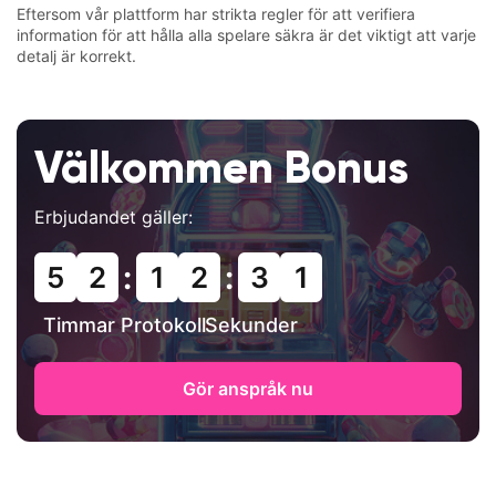
Eftersom vår plattform har strikta regler för att verifiera
information för att hålla alla spelare säkra är det viktigt att varje
detalj är korrekt.
Välkommen Bonus
Erbjudandet gäller:
:
:
5
2
1
2
2
9
Timmar
Protokoll
Sekunder
Gör anspråk nu