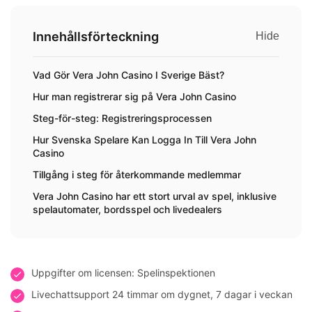
Innehållsförteckning
Hide
Vad Gör Vera John Casino I Sverige Bäst?
Hur man registrerar sig på Vera John Casino
Steg-för-steg: Registreringsprocessen
Hur Svenska Spelare Kan Logga In Till Vera John
Casino
Tillgång i steg för återkommande medlemmar
Vera John Casino har ett stort urval av spel, inklusive
spelautomater, bordsspel och livedealers
Många Slots Att Välja Från
Spel Vid Bordet Och Live Dealer Erfarenheter
Uppgifter om licensen: Spelinspektionen
Detta är Vera John Casino Bonus: Free Spins,
Cashback, Och turneringar
Livechattsupport 24 timmar om dygnet, 7 dagar i veckan
Paket Med Free Spins