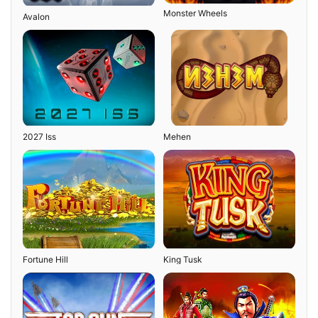
Monster Wheels
Avalon
2027 Iss
Atlantis
Fortune Hill
King Tusk