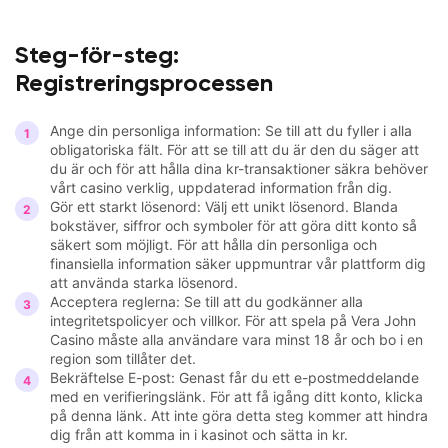
Steg-för-steg:
Registreringsprocessen
Ange din personliga information: Se till att du fyller i alla
obligatoriska fält. För att se till att du är den du säger att
du är och för att hålla dina kr-transaktioner säkra behöver
vårt casino verklig, uppdaterad information från dig.
Gör ett starkt lösenord: Välj ett unikt lösenord. Blanda
bokstäver, siffror och symboler för att göra ditt konto så
säkert som möjligt. För att hålla din personliga och
finansiella information säker uppmuntrar vår plattform dig
att använda starka lösenord.
Acceptera reglerna: Se till att du godkänner alla
integritetspolicyer och villkor. För att spela på Vera John
Casino måste alla användare vara minst 18 år och bo i en
region som tillåter det.
Bekräftelse E-post: Genast får du ett e-postmeddelande
med en verifieringslänk. För att få igång ditt konto, klicka
på denna länk. Att inte göra detta steg kommer att hindra
dig från att komma in i kasinot och sätta in kr.