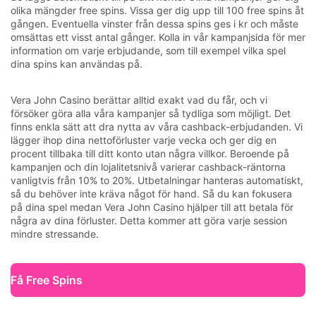
olika mängder free spins. Vissa ger dig upp till 100 free spins åt
gången. Eventuella vinster från dessa spins ges i kr och måste
omsättas ett visst antal gånger. Kolla in vår kampanjsida för mer
information om varje erbjudande, som till exempel vilka spel
dina spins kan användas på.
Vera John Casino berättar alltid exakt vad du får, och vi
försöker göra alla våra kampanjer så tydliga som möjligt. Det
finns enkla sätt att dra nytta av våra cashback-erbjudanden. Vi
lägger ihop dina nettoförluster varje vecka och ger dig en
procent tillbaka till ditt konto utan några villkor. Beroende på
kampanjen och din lojalitetsnivå varierar cashback-räntorna
vanligtvis från 10% to 20%. Utbetalningar hanteras automatiskt,
så du behöver inte kräva något för hand. Så du kan fokusera
på dina spel medan Vera John Casino hjälper till att betala för
några av dina förluster. Detta kommer att göra varje session
mindre stressande.
Få Free Spins