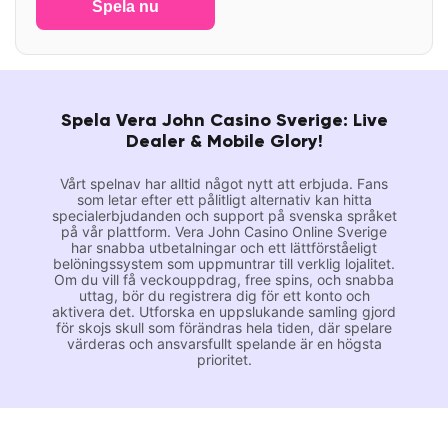
Spela nu
Spela Vera John Casino Sverige: Live
Dealer & Mobile Glory!
Vårt spelnav har alltid något nytt att erbjuda. Fans
som letar efter ett pålitligt alternativ kan hitta
specialerbjudanden och support på svenska språket
på vår plattform. Vera John Casino Online Sverige
har snabba utbetalningar och ett lättförståeligt
belöningssystem som uppmuntrar till verklig lojalitet.
Om du vill få veckouppdrag, free spins, och snabba
uttag, bör du registrera dig för ett konto och
aktivera det. Utforska en uppslukande samling gjord
för skojs skull som förändras hela tiden, där spelare
värderas och ansvarsfullt spelande är en högsta
prioritet.