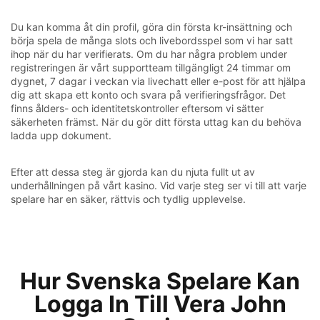
Du kan komma åt din profil, göra din första kr-insättning och
börja spela de många slots och livebordsspel som vi har satt
ihop när du har verifierats. Om du har några problem under
registreringen är vårt supportteam tillgängligt 24 timmar om
dygnet, 7 dagar i veckan via livechatt eller e-post för att hjälpa
dig att skapa ett konto och svara på verifieringsfrågor. Det
finns ålders- och identitetskontroller eftersom vi sätter
säkerheten främst. När du gör ditt första uttag kan du behöva
ladda upp dokument.
Efter att dessa steg är gjorda kan du njuta fullt ut av
underhållningen på vårt kasino. Vid varje steg ser vi till att varje
spelare har en säker, rättvis och tydlig upplevelse.
Hur Svenska Spelare Kan
Logga In Till Vera John