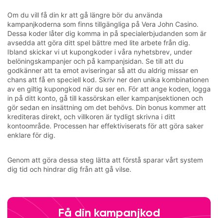
Om du vill få din kr att gå längre bör du använda
kampanjkoderna som finns tillgängliga på Vera John Casino.
Dessa koder låter dig komma in på specialerbjudanden som är
avsedda att göra ditt spel bättre med lite arbete från dig.
Ibland skickar vi ut kupongkoder i våra nyhetsbrev, under
belöningskampanjer och på kampanjsidan. Se till att du
godkänner att ta emot aviseringar så att du aldrig missar en
chans att få en speciell kod. Skriv ner den unika kombinationen
av en giltig kupongkod när du ser en. För att ange koden, logga
in på ditt konto, gå till kassörskan eller kampanjsektionen och
gör sedan en insättning om det behövs. Din bonus kommer att
krediteras direkt, och villkoren är tydligt skrivna i ditt
kontoområde. Processen har effektiviserats för att göra saker
enklare för dig.
Genom att göra dessa steg lätta att förstå sparar vårt system
dig tid och hindrar dig från att gå vilse.
Få din kampanjkod