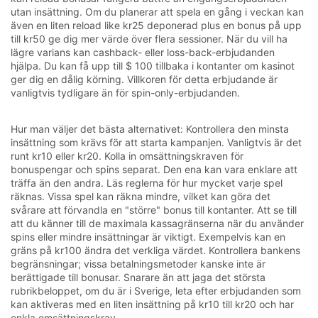
utan insättning. Om du planerar att spela en gång i veckan kan
även en liten reload like kr25 deponerad plus en bonus på upp
till kr50 ge dig mer värde över flera sessioner. När du vill ha
lägre varians kan cashback- eller loss-back-erbjudanden
hjälpa. Du kan få upp till $ 100 tillbaka i kontanter om kasinot
ger dig en dålig körning. Villkoren för detta erbjudande är
vanligtvis tydligare än för spin-only-erbjudanden.
Hur man väljer det bästa alternativet: Kontrollera den minsta
insättning som krävs för att starta kampanjen. Vanligtvis är det
runt kr10 eller kr20. Kolla in omsättningskraven för
bonuspengar och spins separat. Den ena kan vara enklare att
träffa än den andra. Läs reglerna för hur mycket varje spel
räknas. Vissa spel kan räkna mindre, vilket kan göra det
svårare att förvandla en "större" bonus till kontanter. Att se till
att du känner till de maximala kassagränserna när du använder
spins eller mindre insättningar är viktigt. Exempelvis kan en
gräns på kr100 ändra det verkliga värdet. Kontrollera bankens
begränsningar; vissa betalningsmetoder kanske inte är
berättigade till bonusar. Snarare än att jaga det största
rubrikbeloppet, om du är i Sverige, leta efter erbjudanden som
kan aktiveras med en liten insättning på kr10 till kr20 och har
enkla omsättningskrav.