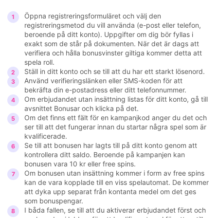
Öppna registreringsformuläret och välj den
registreringsmetod du vill använda (e-post eller telefon,
beroende på ditt konto). Uppgifter om dig bör fyllas i
exakt som de står på dokumenten. När det är dags att
verifiera och hålla bonusvinster giltiga kommer detta att
spela roll.
Ställ in ditt konto och se till att du har ett starkt lösenord.
Använd verifieringslänken eller SMS-koden för att
bekräfta din e-postadress eller ditt telefonnummer.
Om erbjudandet utan insättning listas för ditt konto, gå till
avsnittet Bonusar och klicka på det.
Om det finns ett fält för en kampanjkod anger du det och
ser till att det fungerar innan du startar några spel som är
kvalificerade.
Se till att bonusen har lagts till på ditt konto genom att
kontrollera ditt saldo. Beroende på kampanjen kan
bonusen vara 10 kr eller free spins.
Om bonusen utan insättning kommer i form av free spins
kan de vara kopplade till en viss spelautomat. De kommer
att dyka upp separat från kontanta medel om det ges
som bonuspengar.
I båda fallen, se till att du aktiverar erbjudandet först och