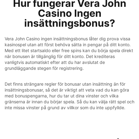
Hur fungerar Vera John
Casino Ingen
insättningsbonus?
Vera John Casino ingen insättningsbonus låter dig prova vissa
kasinospel utan att först behöva sätta in pengar på ditt konto.
Med ett litet startsaldo eller free spins kan du börja spela direkt
när bonusen är tillgänglig för ditt konto. Det krediteras
vanligtvis automatiskt efter att du har avslutat de
grundläggande stegen för registrering.
Det finns strängare regler för bonusar utan insättning än för
insättningsbonusar, så det är viktigt att veta vad du kan göra
med bonuspengarna, hur du tar ut dina vinster och vilka
gränserna är innan du börjar spela. Så du kan välja rätt spel och
inte missa vinster på grund av villkor som du inte uppfyllde.