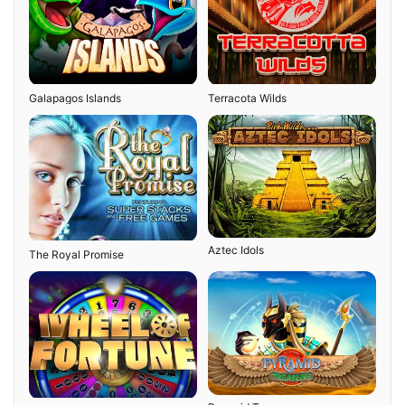
Galapagos Islands
Terracota Wilds
Aztec Idols
The Royal Promise