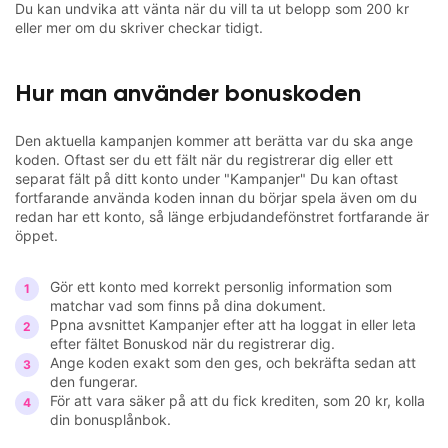
Du kan undvika att vänta när du vill ta ut belopp som 200 kr
eller mer om du skriver checkar tidigt.
Hur man använder bonuskoden
Den aktuella kampanjen kommer att berätta var du ska ange
koden. Oftast ser du ett fält när du registrerar dig eller ett
separat fält på ditt konto under "Kampanjer" Du kan oftast
fortfarande använda koden innan du börjar spela även om du
redan har ett konto, så länge erbjudandefönstret fortfarande är
öppet.
Gör ett konto med korrekt personlig information som
matchar vad som finns på dina dokument.
Ppna avsnittet Kampanjer efter att ha loggat in eller leta
efter fältet Bonuskod när du registrerar dig.
Ange koden exakt som den ges, och bekräfta sedan att
den fungerar.
För att vara säker på att du fick krediten, som 20 kr, kolla
din bonusplånbok.