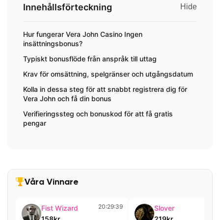
Innehållsförteckning
Hide
Hur fungerar Vera John Casino Ingen
insättningsbonus?
Typiskt bonusflöde från anspråk till uttag
Krav för omsättning, spelgränser och utgångsdatum
Kolla in dessa steg för att snabbt registrera dig för
Vera John och få din bonus
Verifieringssteg och bonuskod för att få gratis
pengar
Hur man använder bonuskoden
Varning om vem som kan få dessa bonusar
Alternativ till Vera John Casino Ingen
insättningsbonus för större belöningar
Våra Vinnare
Vera John accepterar kort, e-plånböcker och snabb
bankverksamhet som betalningsmetoder
20:29:39
20
Fist Wizard
Slover
158kr
219kr