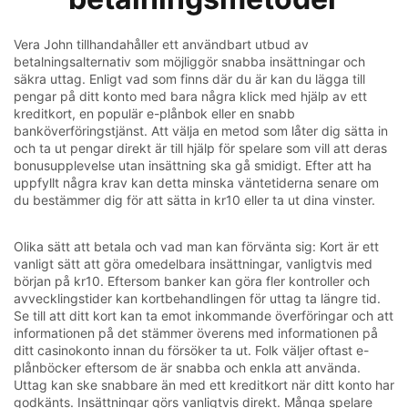
Vera John tillhandahåller ett användbart utbud av
betalningsalternativ som möjliggör snabba insättningar och
säkra uttag. Enligt vad som finns där du är kan du lägga till
pengar på ditt konto med bara några klick med hjälp av ett
kreditkort, en populär e-plånbok eller en snabb
banköverföringstjänst. Att välja en metod som låter dig sätta in
och ta ut pengar direkt är till hjälp för spelare som vill att deras
bonusupplevelse utan insättning ska gå smidigt. Efter att ha
uppfyllt några krav kan detta minska väntetiderna senare om
du bestämmer dig för att sätta in kr10 eller ta ut dina vinster.
Olika sätt att betala och vad man kan förvänta sig: Kort är ett
vanligt sätt att göra omedelbara insättningar, vanligtvis med
början på kr10. Eftersom banker kan göra fler kontroller och
avvecklingstider kan kortbehandlingen för uttag ta längre tid.
Se till att ditt kort kan ta emot inkommande överföringar och att
informationen på det stämmer överens med informationen på
ditt casinokonto innan du försöker ta ut. Folk väljer oftast e-
plånböcker eftersom de är snabba och enkla att använda.
Uttag kan ske snabbare än med ett kreditkort när ditt konto har
godkänts. Insättningar görs vanligtvis direkt. Många spelare