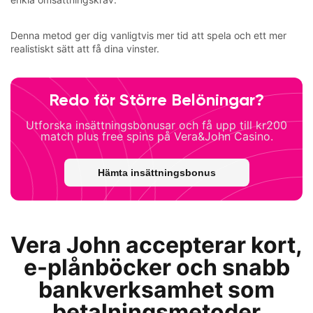
Denna metod ger dig vanligtvis mer tid att spela och ett mer
realistiskt sätt att få dina vinster.
Redo för Större Belöningar?
Utforska insättningsbonusar och få upp till kr200
match plus free spins på Vera&John Casino.
Hämta insättningsbonus
Vera John accepterar kort,
e-plånböcker och snabb
bankverksamhet som
betalningsmetoder