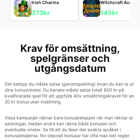
Irish Charms
Witchcraft Aca
373kr
145kr
Krav för omsättning,
spelgränser och
utgångsdatum
Det belopp du måste satsa (genomspelning) innan du kan ta ut
dina bonusvinster. Du kanske måste satsa totalt 800 kr på
kvalificerade spel för att uppfylla 40x omsättningskravet för en
20 kr bonus utan insättning.
Vissa kampanjer räknar bara bonusbeloppet när man räknar ut
satsningar, medan andra kan räkna både bonusen och
eventuella vinster. Se till att du läser det exakta språket i
bonusdetaljerna. No-deposit bonusar har ofta max bet regler