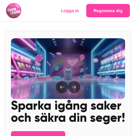
Logga in
Registrera dig
Sparka igång saker
och säkra din seger!