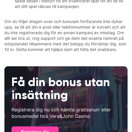
spela sedan i lobbyn för ett kvalificerat spel för att se till
att ditt spel räknas till kampanjen.
Om du följer stegen ovan och bonusen fortfarande inte dyker
upp, se till att din e-post eller telefonnummer är korrekt och att
du inte registrerade dig för en annan kampanj av misstag. Om
allt ser bra ut, ring support och ge dem det exakta namnet på
erbjudandet tillsammans med det belopp du förväntar dig, som
10 kr. Detta kommer att hjälpa dem att hitta det snabbare.
Få din bonus utan
insättning
Registrera dig nu och hämta gratissnurr eller
bonusmedel hos Vera&John Casino
Registrera dig