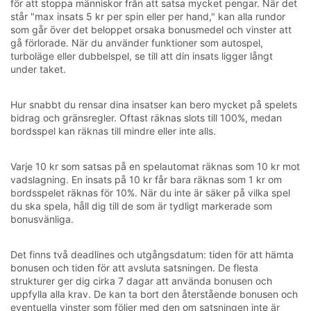
för att stoppa människor från att satsa mycket pengar. När det
står "max insats 5 kr per spin eller per hand," kan alla rundor
som går över det beloppet orsaka bonusmedel och vinster att
gå förlorade. När du använder funktioner som autospel,
turboläge eller dubbelspel, se till att din insats ligger långt
under taket.
Hur snabbt du rensar dina insatser kan bero mycket på spelets
bidrag och gränsregler. Oftast räknas slots till 100%, medan
bordsspel kan räknas till mindre eller inte alls.
Varje 10 kr som satsas på en spelautomat räknas som 10 kr mot
vadslagning. En insats på 10 kr får bara räknas som 1 kr om
bordsspelet räknas för 10%. När du inte är säker på vilka spel
du ska spela, håll dig till de som är tydligt markerade som
bonusvänliga.
Det finns två deadlines och utgångsdatum: tiden för att hämta
bonusen och tiden för att avsluta satsningen. De flesta
strukturer ger dig cirka 7 dagar att använda bonusen och
uppfylla alla krav. De kan ta bort den återstående bonusen och
eventuella vinster som följer med den om satsningen inte är