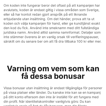
Om koden inte fungerar beror det oftast på att kampanjen har
avslutats, koden är endast giltig i vissa områden som Sverige,
eller så har kontot redan gjort anspråk på ett liknande
erbjudande utan insättning. Om det händer, prova att ta ut
koden och välja kampanjen för hand, eller ge kundtjänst exakt
den kod du fick. Använd inte smeknamn med ditt fullständiga
juridiska namn. Använd alltid samma namnformat. Detaljer som
inte stämmer överens är en vanlig orsak till verifieringspauser,
särskilt om du senare ber om att få dra tillbaka 100 kr eller mer.
Varning om vem som kan
få dessa bonusar
Vissa bonusar utan insättning är endast tillgängliga för personer
på vissa platser eller länder. Du kanske inte kan se en kampanj
på ditt konto eftersom den inte är inställd för att fungera med
din profil. När identitetskontroller vanligtvis görs: Du kan
vanligtvis spela så fort du får bonusen, men din första