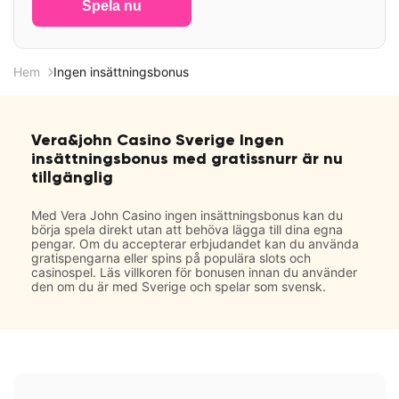
Spela nu
Hem
Ingen insättningsbonus
Vera&john Casino Sverige Ingen
insättningsbonus med gratissnurr är nu
tillgänglig
Med Vera John Casino ingen insättningsbonus kan du
börja spela direkt utan att behöva lägga till dina egna
pengar. Om du accepterar erbjudandet kan du använda
gratispengarna eller spins på populära slots och
casinospel. Läs villkoren för bonusen innan du använder
den om du är med Sverige och spelar som svensk.