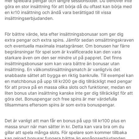
mer spelbara pengar och längre sessionstider. Du behöver inte
göra en stor insättning för att börja då du oftast kan börja med
en kr10 insättning och ändå vara berättigad till vissa
insättningserbjudanden.
För bättre värde, leta efter insättningsbonusar som ger dig
extra pengar och extra spins. Jämför sedan omsättningskraven
och eventuella maximala insatsgränser. Om bonusen har färre
begränsningar för spel som är kvalificerade kan den vara
starkare även om den ser mindre ut på pappret. Det finns
insättningsbonusar som kan vara bättre än bonusar utan
insättning. En välkomstinsättningsmatch är vanligtvis det
snabbaste sättet att bygga en riktig bankrulle. Till exempel kan
en matchbonus på upp till kr200 ge dig tillräckligt med pengar
för att prova på en massa olika slots och funktioner, medan en
liten bonus utan insättning kanske inte ger dig tillräckligt för att
göra det. Bonuspengar och free spins är mer värdefulla
tillsammans eftersom spins är som extra bonuspengar.
Det är vanligt att man får en bonus på upp till kr100 plus en
massa snurr när man sätter in kr. Detta kan vara bra om du
gillar att spela många slots. För spelare som kommer tillbaka
kan reload bonusar fungera bättre än engångserbjudanden