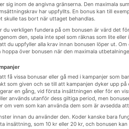
k håller sig inom de angivna gränserna. Den maximala 
omsättningskrav har uppfyllts. En bonus kan till exemp
 skulle tas bort när uttaget behandlas.
 du verkligen fundera på om bonusen är värd det för 
igenom den, spela inte spel som räknas som lite eller
tt du uppfyller alla krav innan bonusen löper ut. Om du
ch hoppa över bonusen när den maximala utbetalningen
ampanjer
 få vissa bonusar eller gå med i kampanjer som bara
xakt som given och se till att kampanjen dyker upp på
erar en gång, vid första insättningen eller för en vi
ller används utanför dess giltiga period, men bonuse
er om vem som kan använda dem som är avsedda att 
önster innan du använder den. Koder kanske bara fung
 insättning, som 10 kr eller 20 kr, och bonusen kan v