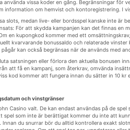
ara använda vissa koder en gång. Begränsningar för 
m information om hemvist och kontoregistrering. I vi
a slots, medan live- eller bordsspel kanske inte är b
l insats: För att skydda kampanjen kan det finnas en m
m en kupongkod kommer med ett omsättningskrav, kom
tuellt kvarvarande bonussaldo och relaterade vinster k
n pågår kan också begränsas när de används med an
sluta satsningen eller förlora den aktuella bonusen i
ån att få en kampanj, som återkrav, omvända insättn
ss kod kommer att fungera innan du sätter in 10 kr el
ångsdatum och vinstgränser
John Casino valt. De kan endast användas på de spel 
t spel som inte är berättigat kommer du inte att kun
. Innan du snurrar bör du alltid kontrollera exakt sl