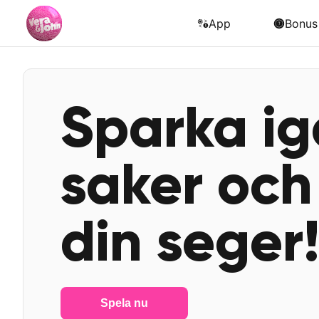
App
Bonus
Sparka i
saker och
din seger
Spela nu